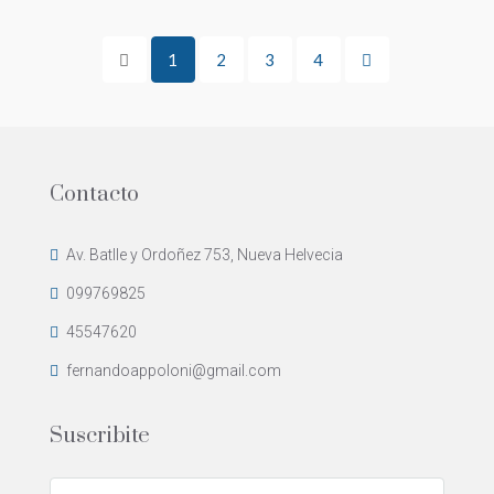
1
2
3
4
Contacto
Av. Batlle y Ordoñez 753, Nueva Helvecia
099769825
45547620
fernandoappoloni@gmail.com
Suscribite