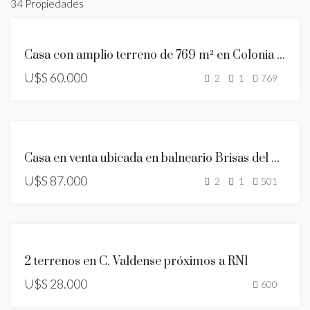
34 Propiedades
ID:
RESERVADO
547
Casa con amplio terreno de 769 m² en Colonia Valdense
U$S 60.000
2
1
769
ID:
545
Casa en venta ubicada en balneario Brisas del Plata
U$S 87.000
2
1
501
ID:
520
2 terrenos en C. Valdense próximos a RN1
U$S 28.000
600