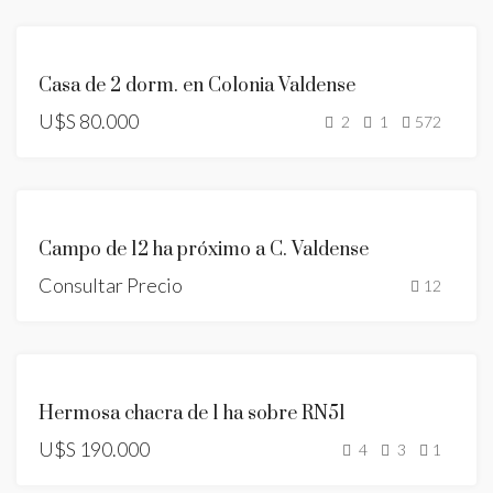
ID:
455
Casa de 2 dorm. en Colonia Valdense
U$S 80.000
2
1
572
ID:
444
Campo de 12 ha próximo a C. Valdense
Consultar Precio
12
ID:
RESERVADO
430
Hermosa chacra de 1 ha sobre RN51
U$S 190.000
4
3
1