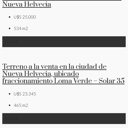
Nueva Helvecia
U$S 25.000
534
m2
ID:
544
Terreno a la venta en la ciudad de
Nueva Helvecia, ubicado
fraccionamiento Loma Verde – Solar 35
U$S 23.345
465
m2
ID:
543