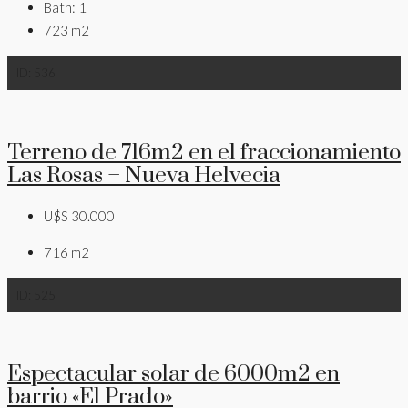
Bath:
1
723
m2
ID:
536
Terreno de 716m2 en el fraccionamiento
Las Rosas – Nueva Helvecia
U$S 30.000
716
m2
ID:
525
Espectacular solar de 6000m2 en
barrio «El Prado»