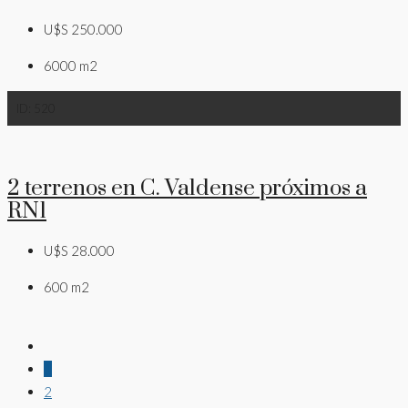
U$S 250.000
6000
m2
ID:
520
2 terrenos en C. Valdense próximos a
RN1
U$S 28.000
600
m2
1
2