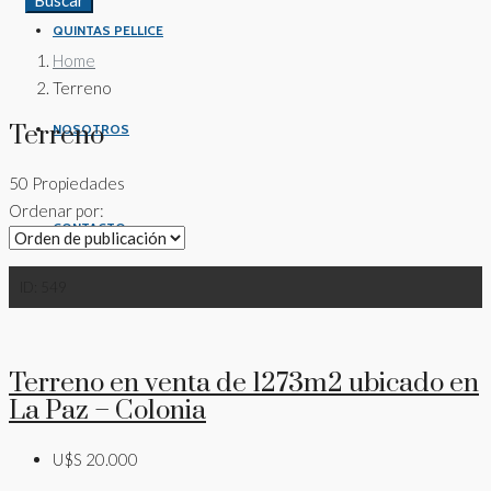
Buscar
QUINTAS PELLICE
Home
Terreno
Terreno
NOSOTROS
50 Propiedades
Ordenar por:
CONTACTO
ID:
549
Terreno en venta de 1273m2 ubicado en
La Paz – Colonia
U$S 20.000