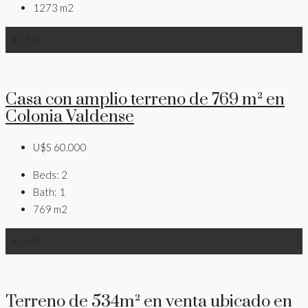
1273
m2
ID:
547
Casa con amplio terreno de 769 m² en
Colonia Valdense
U$S 60.000
Beds:
2
Bath:
1
769
m2
ID:
546
Terreno de 534m² en venta ubicado en