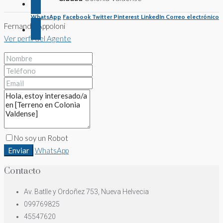
WhatsApp
Facebook
Twitter
Pinterest
LinkedIn
Correo electrónico
Fernando Appoloni
Ver perfil del Agente
No soy un Robot
Enviar
WhatsApp
Contacto
Av. Batlle y Ordoñez 753, Nueva Helvecia
099769825
45547620