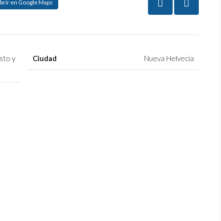
brir en Google Maps
sto y
Ciudad
Nueva Helvecia