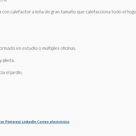
on calefactor a leña de gran tamaño que calefacciona todo el hoga
ormado en estudio o múltiples oficinas.
pileta.
a el jardín.
ter
Pinterest
LinkedIn
Correo electrónico