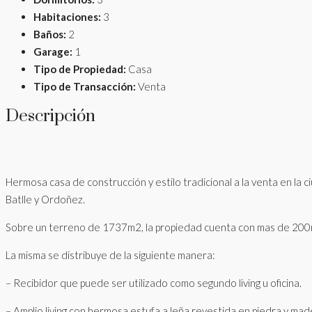
Habitaciones:
3
Baños:
2
Garage:
1
Tipo de Propiedad:
Casa
Tipo de Transacción:
Venta
Descripción
Hermosa casa de construcción y estilo tradicional a la venta en la 
Batlle y Ordoñez.
Sobre un terreno de 1737m2, la propiedad cuenta con mas de 200m2
La misma se distribuye de la siguiente manera:
– Recibidor que puede ser utilizado como segundo living u oficina.
– Amplio living con hermosa estufa a leña revestida en piedra y mad