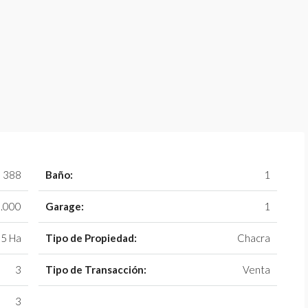
388
Baño:
1
.000
Garage:
1
5 Ha
Tipo de Propiedad:
Chacra
3
Tipo de Transacción:
Venta
3