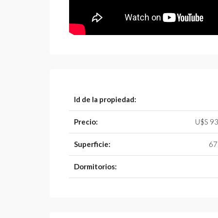
Id de la propiedad:
Precio:
U$S 93
Superficie:
67
Dormitorios: