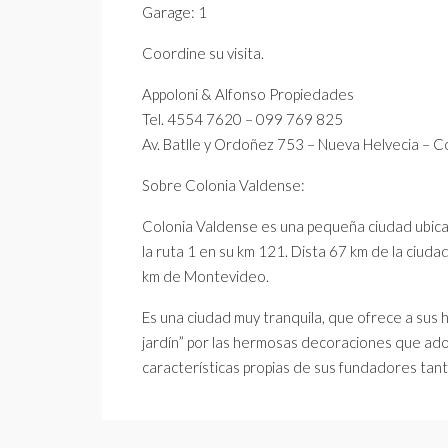
Garage: 1
Coordine su visita.
Appoloni & Alfonso Propiedades
Tel. 4554 7620 – 099 769 825
Av. Batlle y Ordoñez 753 – Nueva Helvecia – C
Sobre Colonia Valdense:
Colonia Valdense es una pequeña ciudad ubica
la ruta 1 en su km 121. Dista 67 km de la ciud
km de Montevideo.
Es una ciudad muy tranquila, que ofrece a sus 
jardín” por las hermosas decoraciones que ador
características propias de sus fundadores tant